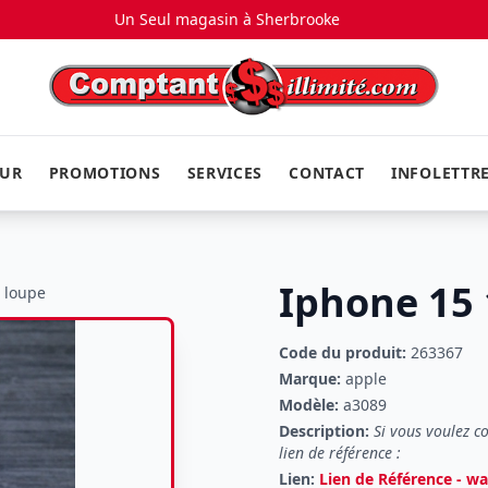
Un Seul magasin à
Sherbrooke
EUR
PROMOTIONS
SERVICES
CONTACT
INFOLETTR
Iphone 15
a loupe
Code du produit:
263367
Marque:
apple
Modèle:
a3089
Description:
Si vous voulez c
lien de référence :
Lien:
Lien de Référence - w