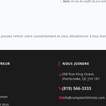
Note:
En cas de conflit de prix ent
 pouvez retirer votre consentement et vous désabonner à tout mo
VREUR
NOUS JOINDRE
268 Rue King Ouest,
Sherbrooke, QC J1H 1R1
(819) 566-3333
kémon
info@comptantillimite.com
e Jeux