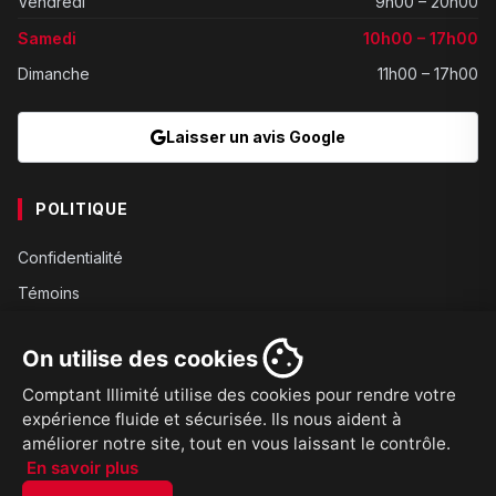
Vendredi
9h00 – 20h00
Samedi
10h00 – 17h00
Dimanche
11h00 – 17h00
Laisser un avis Google
POLITIQUE
Confidentialité
Témoins
Gouvernance
On utilise des cookies
Conditions
Comptant Illimité utilise des cookies pour rendre votre
Expédition
expérience fluide et sécurisée. Ils nous aident à
Retours
améliorer notre site, tout en vous laissant le contrôle.
En savoir plus