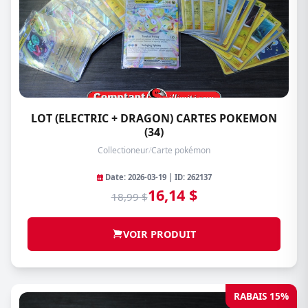
LOT (ELECTRIC + DRAGON) CARTES POKEMON
(34)
Collectioneur
/
Carte pokémon
Date: 2026-03-19 | ID: 262137
16,14 $
18,99 $
VOIR PRODUIT
RABAIS 15%