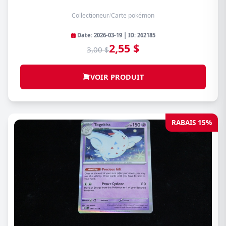
Collectioneur
/
Carte pokémon
Date: 2026-03-19 | ID: 262185
2,55 $
3,00 $
VOIR PRODUIT
RABAIS 15%