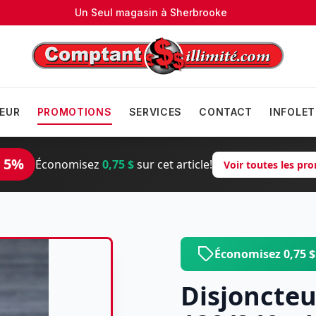
Un Seul magasin à
Sherbrooke
EUR
PROMOTIONS
SERVICES
CONTACT
INFOLET
 5%
Économisez
0,75 $
sur cet article!
Voir toutes les p
Économisez 0,75 
Disjoncte