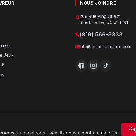
VREUR
NOUS JOINDRE
268 Rue King Ouest,
Sherbrooke, QC J1H 1R1
(819) 566-3333
o
kémon
info@comptantillimite.com
e Jeux
 🎵
ray
verified
rience fluide et sécurisée. Ils nous aident à améliorer