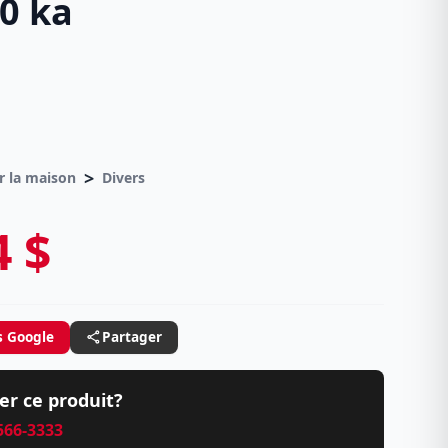
0 ka
>
r la maison
Divers
4 $
s Google
Partager
er ce produit?
 566-3333