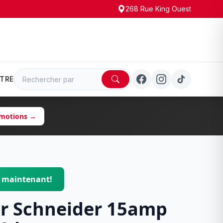
268 Rue King Ouest
TRE
romotions →
$ maintenant!
ur Schneider 15amp