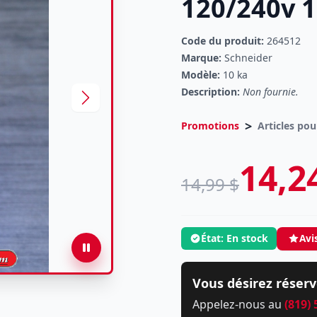
120/240v 1
Code du produit:
264512
Marque:
Schneider
Modèle:
10 ka
Description:
Non fournie.
>
Promotions
Articles pou
14,2
14,99 $
État: En stock
Avi
Vous désirez réserv
Appelez-nous au
(819)