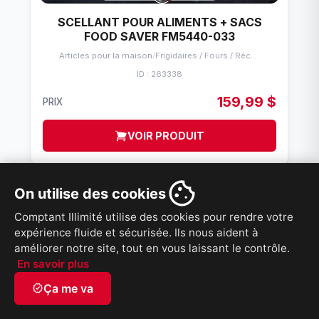
SCELLANT POUR ALIMENTS + SACS
FOOD SAVER FM5440-033
Articles pour la maison
/
Frigidaires / Fours / Réchauds
ID : 263338
159,99 $
PRIX
VOIR PRODUIT
On utilise des cookies
Comptant Illimité utilise des cookies pour rendre votre
expérience fluide et sécurisée. Ils nous aident à
améliorer notre site, tout en vous laissant le contrôle.
En savoir plus
verified
Ça me va
French