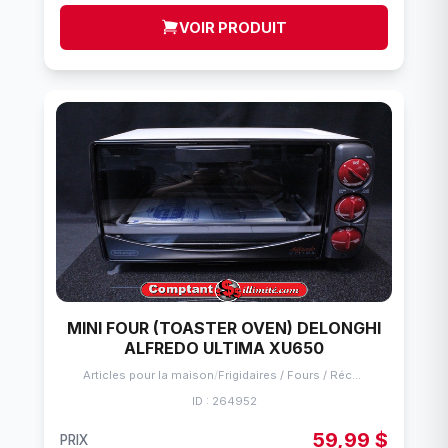
VOIR PRODUIT
MINI FOUR (TOASTER OVEN) DELONGHI
ALFREDO ULTIMA XU650
Articles pour la maison
/
Frigidaires / Fours / Réchauds
ID : 264952
59,99 $
PRIX