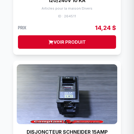
120/240V 10 KA
Articles pour la maison
/
Divers
ID : 264511
14,24 $
PRIX
VOIR PRODUIT
DISJONCTEUR SCHNEIDER 15AMP