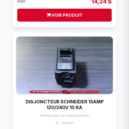
14,24 $
PRIX
VOIR PRODUIT
DISJONCTEUR SCHNEIDER 15AMP
120/240V 10 KA
Articles pour la maison
/
Divers
ID : 264517