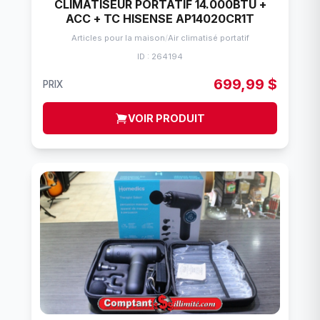
CLIMATISEUR PORTATIF 14.000BTU +
ACC + TC HISENSE AP14020CR1T
Articles pour la maison
/
Air climatisé portatif
ID : 264194
699,99 $
PRIX
VOIR PRODUIT