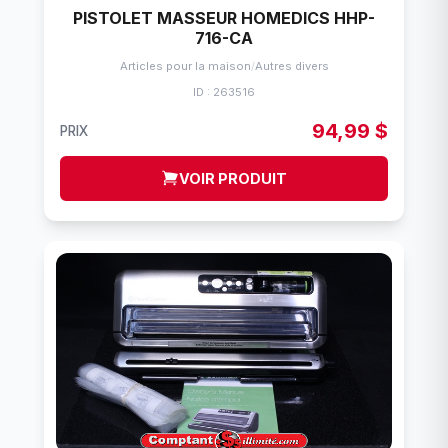
PISTOLET MASSEUR HOMEDICS HHP-
716-CA
Articles pour la maison
/
Autres divers
ID : 263516
94,99 $
PRIX
VOIR PRODUIT