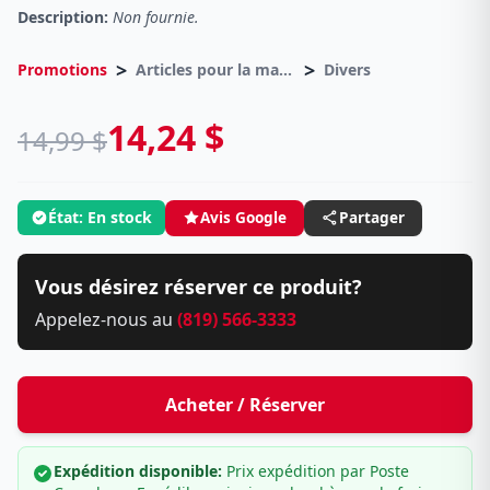
Description:
Non fournie.
>
>
Promotions
Articles pour la maison
Divers
14,24 $
14,99 $
État: En stock
Avis Google
Partager
Vous désirez réserver ce produit?
Appelez-nous au
(819) 566-3333
Acheter / Réserver
Expédition disponible:
Prix expédition par Poste