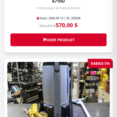
6710U
Articles pour la maison
/
Divers
Date: 2026-05-13 | ID: 255638
570,00 $
600,00 $
VOIR PRODUIT
RABAIS 5%