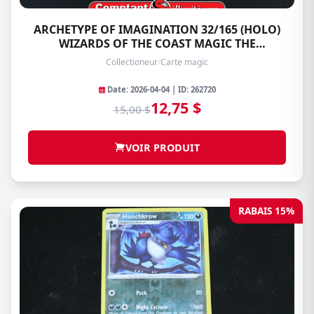
ARCHETYPE OF IMAGINATION 32/165 (HOLO)
WIZARDS OF THE COAST MAGIC THE
GATHERING
Collectioneur
/
Carte magic
Date: 2026-04-04 | ID: 262720
12,75 $
15,00 $
VOIR PRODUIT
RABAIS 15%