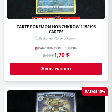
CARTE POKEMON HONCHKROW 115/196
CARTES
Collectioneur
/
Carte pokémon
Date: 2026-03-19 | ID: 262186
1,70 $
2,00 $
VOIR PRODUIT
RABAIS 15%