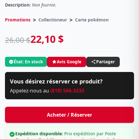
Description:
Non fournie.
>
>
Promotions
Collectioneur
Carte pokémon
22,10 $
26,00 $
État: En stock
Avis Google
Partager
Vous désirez réserver ce produit?
Appelez-nous au
(819) 566-3333
Acheter / Réserver
Expédition disponible:
Prix expédition par Poste