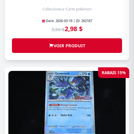
Collectioneur
/
Carte pokémon
Date: 2026-03-19 | ID: 262167
2,98 $
3,50 $
VOIR PRODUIT
RABAIS 15%