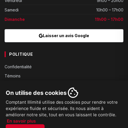
Vendredi
9h00 – 20h00
Samedi
10h00 – 17h00
Dimanche
11h00 – 17h00
Laisser un avis Google
POLITIQUE
Confidentialité
Témoins
Gouvernance
On utilise des cookies
Conditions
Comptant Illimité utilise des cookies pour rendre votre
Expédition
expérience fluide et sécurisée. Ils nous aident à
Retours
améliorer notre site, tout en vous laissant le contrôle.
En savoir plus