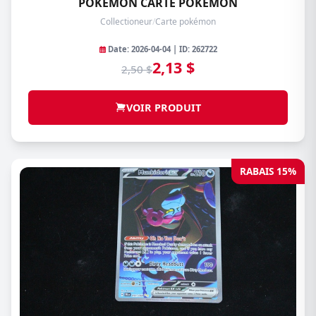
POKEMON CARTE POKEMON
Collectioneur
/
Carte pokémon
Date: 2026-04-04 | ID: 262722
2,13 $
2,50 $
VOIR PRODUIT
RABAIS 15%