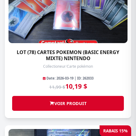
LOT (78) CARTES POKEMON (BASIC ENERGY
MIXTE) NINTENDO
Collectioneur
/
Carte pokémon
Date: 2026-03-19 | ID: 262033
10,19 $
11,99 $
VOIR PRODUIT
RABAIS 15%