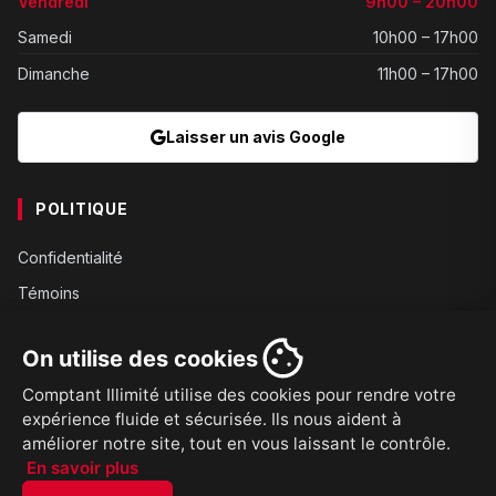
Vendredi
9h00 – 20h00
Samedi
10h00 – 17h00
Dimanche
11h00 – 17h00
Laisser un avis Google
POLITIQUE
Confidentialité
Témoins
Gouvernance
On utilise des cookies
Conditions
Comptant Illimité utilise des cookies pour rendre votre
Expédition
expérience fluide et sécurisée. Ils nous aident à
Retours
améliorer notre site, tout en vous laissant le contrôle.
En savoir plus