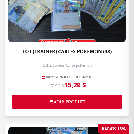
LOT (TRAINER) CARTES POKEMON (38)
Collectioneur
/
Carte pokémon
Date: 2026-03-19 | ID: 262140
15,29 $
17,99 $
VOIR PRODUIT
RABAIS 15%