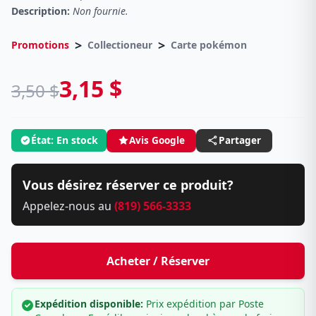
Description:
Non fournie.
>
>
Promotions
Collectioneur
Carte pokémon
3,15 $
3,50 $
État: En stock
Avis Google
Partager
Vous désirez réserver ce produit?
Appelez-nous au
(819) 566-3333
Acheter / Réserver
Expédition disponible:
Prix expédition par Poste