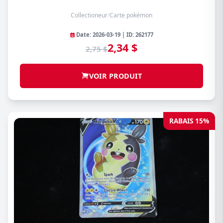
Collectioneur
/
Carte pokémon
Date: 2026-03-19 | ID: 262177
2,34 $
2,75 $
VOIR PRODUIT
RABAIS 15%