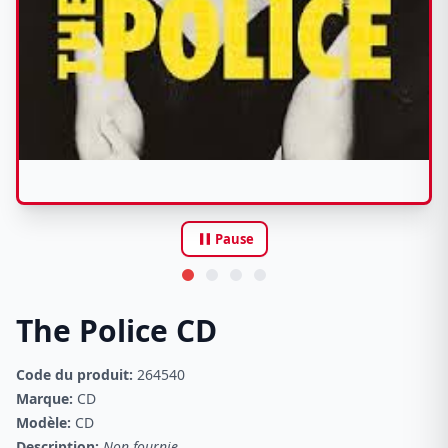
pause
Pause
The Police CD
Code du produit:
264540
Marque:
CD
Modèle:
CD
Description:
Non fournie.