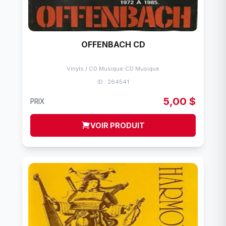
OFFENBACH CD
Vinyls / CD Musique
/
CD Musique
ID : 264541
5,00 $
PRIX
VOIR PRODUIT