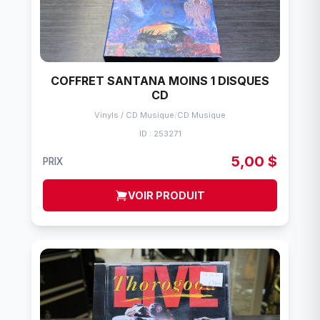
COFFRET SANTANA MOINS 1 DISQUES
CD
Vinyls / CD Musique
/
CD Musique
ID : 253271
5,00 $
PRIX
VOIR PRODUIT