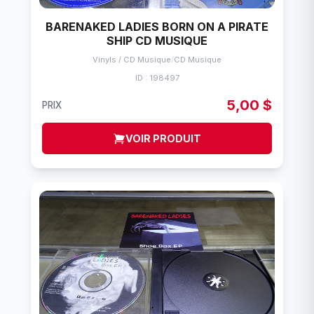
BARENAKED LADIES BORN ON A PIRATE
SHIP CD MUSIQUE
Vinyls / CD Musique
/
CD Musique
ID : 198497
5,00 $
PRIX
VOIR PRODUIT