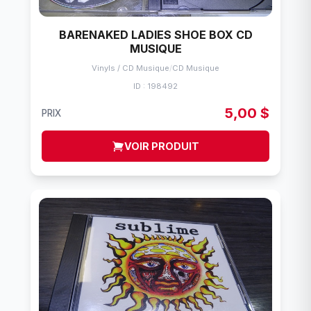
BARENAKED LADIES SHOE BOX CD
MUSIQUE
Vinyls / CD Musique
/
CD Musique
ID : 198492
5,00 $
PRIX
VOIR PRODUIT