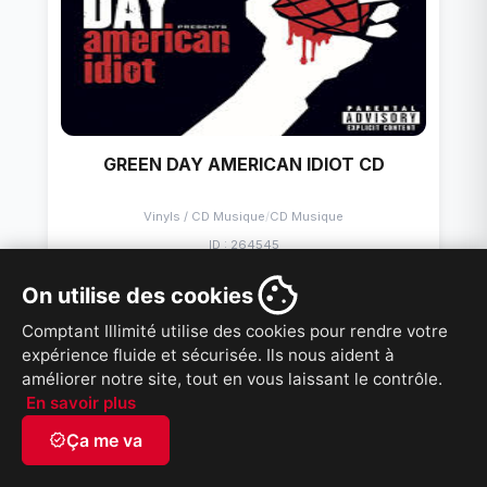
GREEN DAY AMERICAN IDIOT CD
Vinyls / CD Musique
/
CD Musique
ID : 264545
5,00 $
PRIX
On utilise des cookies
Comptant Illimité utilise des cookies pour rendre votre
VOIR PRODUIT
expérience fluide et sécurisée. Ils nous aident à
améliorer notre site, tout en vous laissant le contrôle.
En savoir plus
verified
Ça me va
French