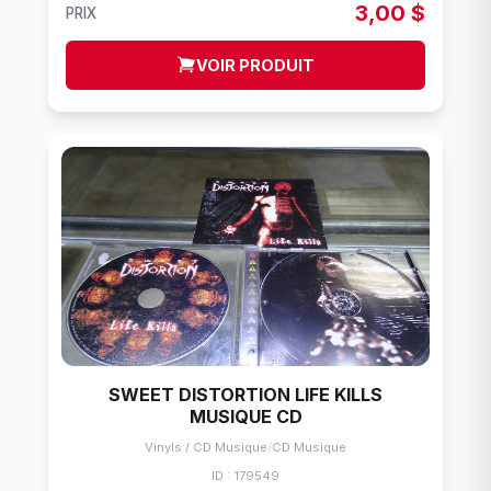
3,00 $
PRIX
VOIR PRODUIT
SWEET DISTORTION LIFE KILLS
MUSIQUE CD
Vinyls / CD Musique
/
CD Musique
ID : 179549