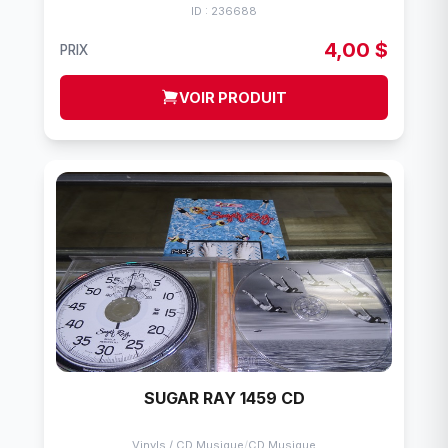
ID : 236688
4,00 $
PRIX
VOIR PRODUIT
SUGAR RAY 1459 CD
Vinyls / CD Musique
/
CD Musique