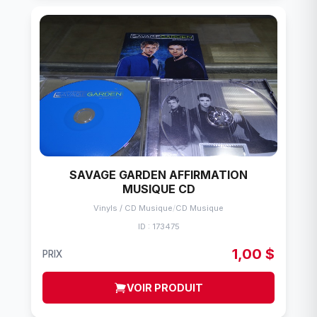
SAVAGE GARDEN AFFIRMATION
MUSIQUE CD
Vinyls / CD Musique
/
CD Musique
ID : 173475
1,00 $
PRIX
VOIR PRODUIT