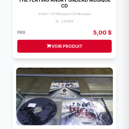
THE FLAYING ANGRY UNDEAD MUSIQUE
CD
Vinyls / CD Musique
/
CD Musique
ID : 212389
5,00 $
PRIX
VOIR PRODUIT