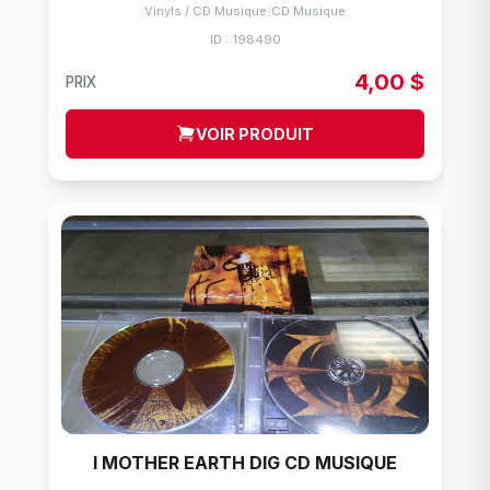
Vinyls / CD Musique
/
CD Musique
ID : 198490
4,00 $
PRIX
VOIR PRODUIT
I MOTHER EARTH DIG CD MUSIQUE