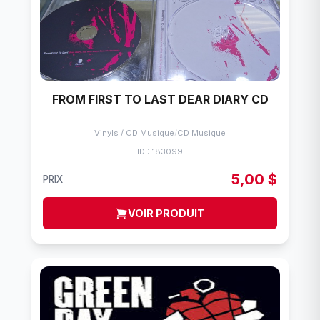
FROM FIRST TO LAST DEAR DIARY CD
Vinyls / CD Musique
/
CD Musique
ID : 183099
5,00 $
PRIX
VOIR PRODUIT