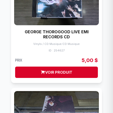
GEORGE THOROGOOD LIVE EMI
RECORDS CD
Vinyls / CD Musique
/
CD Musique
ID : 254627
5,00 $
PRIX
VOIR PRODUIT