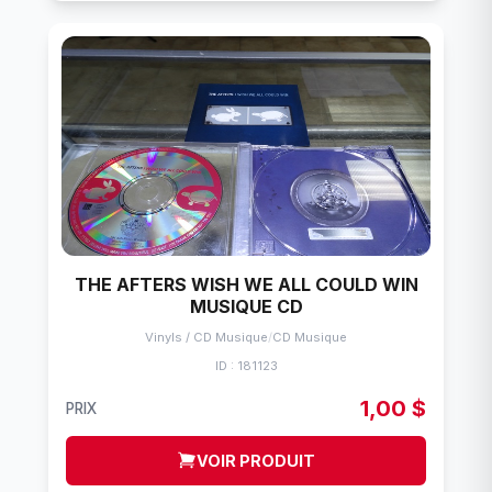
THE AFTERS WISH WE ALL COULD WIN
MUSIQUE CD
Vinyls / CD Musique
/
CD Musique
ID : 181123
1,00 $
PRIX
VOIR PRODUIT