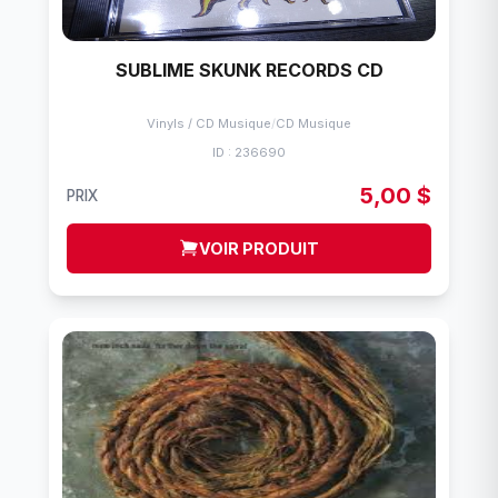
SUBLIME SKUNK RECORDS CD
Vinyls / CD Musique
/
CD Musique
ID : 236690
5,00 $
PRIX
VOIR PRODUIT