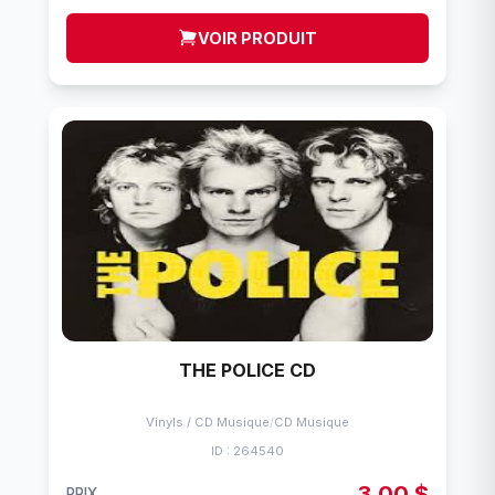
VOIR PRODUIT
THE POLICE CD
Vinyls / CD Musique
/
CD Musique
ID : 264540
3,00 $
PRIX