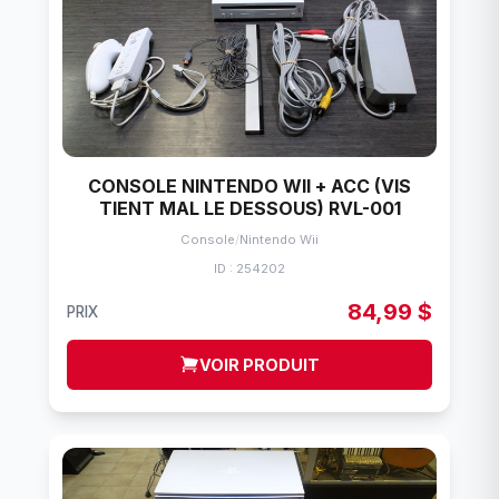
CONSOLE NINTENDO WII + ACC (VIS
TIENT MAL LE DESSOUS) RVL-001
Console
/
Nintendo Wii
ID : 254202
84,99 $
PRIX
VOIR PRODUIT