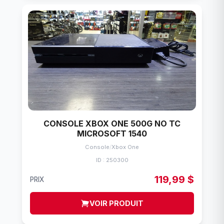
CONSOLE XBOX ONE 500G NO TC
MICROSOFT 1540
Console
/
Xbox One
ID : 250300
119,99 $
PRIX
VOIR PRODUIT