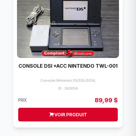
CONSOLE DSI +ACC NINTENDO TWL-001
Console
/
Nintendo DS/DSL/DSXL
ID : 263056
89,99 $
PRIX
VOIR PRODUIT