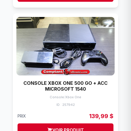
CONSOLE XBOX ONE 500 GO + ACC
MICROSOFT 1540
Console
/
Xbox One
ID : 257942
139,99 $
PRIX
VOIR PRODUIT