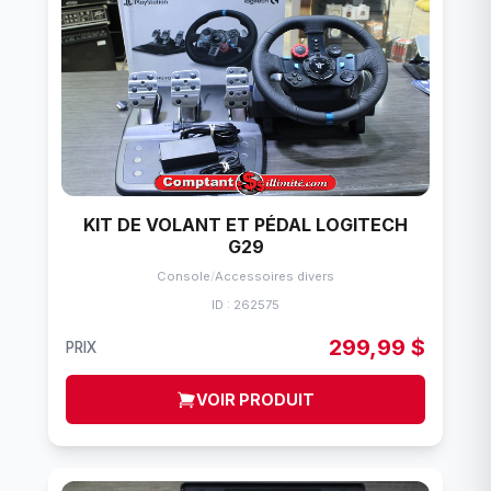
KIT DE VOLANT ET PÉDAL LOGITECH
G29
Console
/
Accessoires divers
ID : 262575
299,99 $
PRIX
VOIR PRODUIT