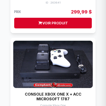
ID : 263641
299,99 $
PRIX
VOIR PRODUIT
CONSOLE XBOX ONE X + ACC
MICROSOFT 1787
Console
/
Xbox One