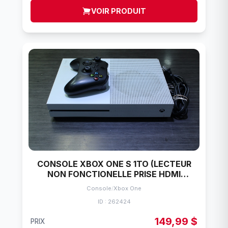
VOIR PRODUIT
CONSOLE XBOX ONE S 1TO (LECTEUR
NON FONCTIONELLE PRISE HDMI
LOUSSE) + MANETTE MICROSOFT 1681
Console
/
Xbox One
ID : 262424
149,99 $
PRIX