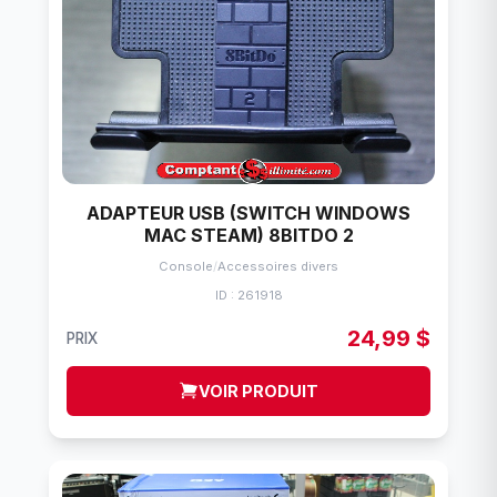
ADAPTEUR USB (SWITCH WINDOWS
MAC STEAM) 8BITDO 2
Console
/
Accessoires divers
ID : 261918
24,99 $
PRIX
VOIR PRODUIT