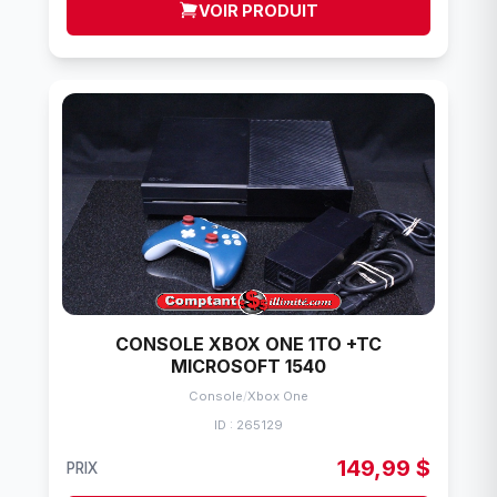
VOIR PRODUIT
CONSOLE XBOX ONE 1TO +TC
MICROSOFT 1540
Console
/
Xbox One
ID : 265129
149,99 $
PRIX