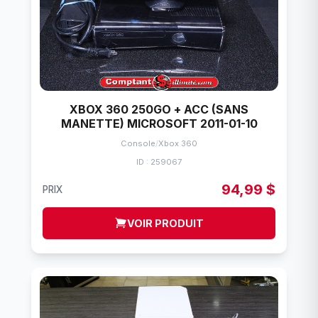
XBOX 360 250GO + ACC (SANS
MANETTE) MICROSOFT 2011-01-10
Console
/
Xbox 360
ID : 259067
94,99 $
PRIX
VOIR PRODUIT