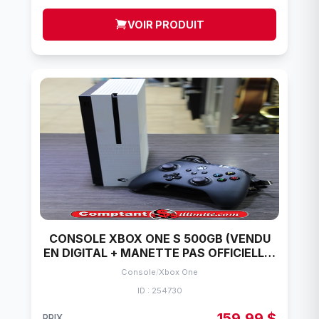
VOIR PRODUIT
CONSOLE XBOX ONE S 500GB (VENDU
EN DIGITAL + MANETTE PAS OFFICIELLE)
+ ACC MICROSOFT 1681
Console
/
Xbox One
ID : 254730
159,99 $
PRIX