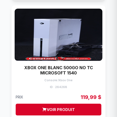
XBOX ONE BLANC 500GO NO TC
MICROSOFT 1540
Console
/
Xbox One
ID : 264268
119,99 $
PRIX
VOIR PRODUIT