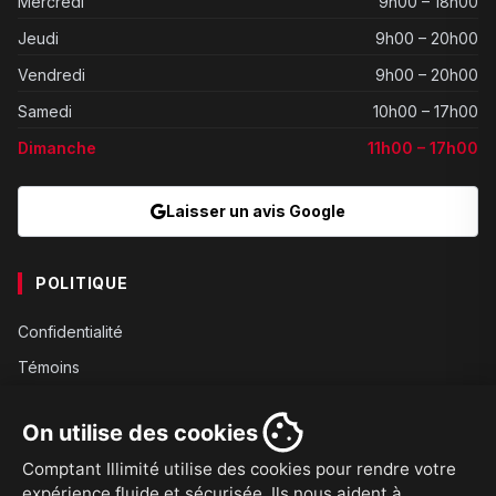
Mercredi
9h00 – 18h00
Jeudi
9h00 – 20h00
Vendredi
9h00 – 20h00
Samedi
10h00 – 17h00
Dimanche
11h00 – 17h00
Laisser un avis Google
POLITIQUE
Confidentialité
Témoins
Gouvernance
On utilise des cookies
Conditions
Comptant Illimité utilise des cookies pour rendre votre
Expédition
expérience fluide et sécurisée. Ils nous aident à