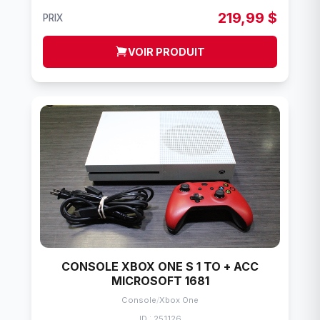
219,99 $
PRIX
VOIR PRODUIT
CONSOLE XBOX ONE S 1 TO + ACC
MICROSOFT 1681
Console
/
Xbox One
ID : 251126