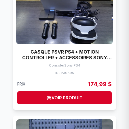
CASQUE PSVR PS4 + MOTION
CONTROLLER + ACCESSOIRES SONY
CUH-ZVR2
Console
/
Sony PS4
ID : 239895
174,99 $
PRIX
VOIR PRODUIT