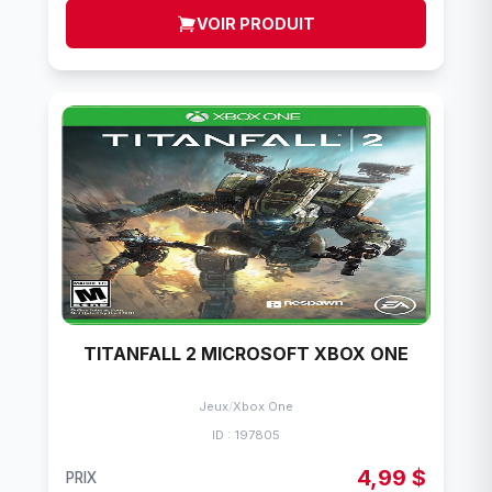
VOIR PRODUIT
TITANFALL 2 MICROSOFT XBOX ONE
Jeux
/
Xbox One
ID : 197805
4,99 $
PRIX