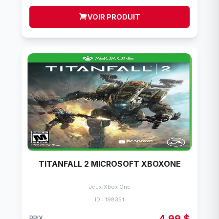
VOIR PRODUIT
TITANFALL 2 MICROSOFT XBOXONE
Jeux
/
Xbox One
ID : 198351
4,99 $
PRIX