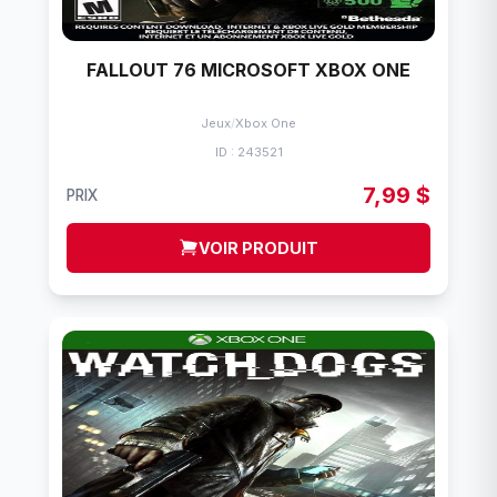
FALLOUT 76 MICROSOFT XBOX ONE
Jeux
/
Xbox One
ID : 243521
7,99 $
PRIX
VOIR PRODUIT