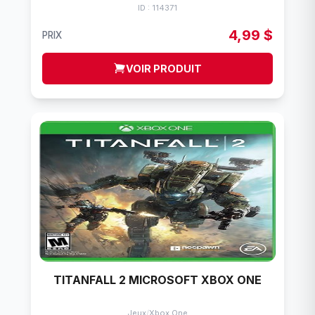
ID : 114371
4,99 $
PRIX
VOIR PRODUIT
TITANFALL 2 MICROSOFT XBOX ONE
Jeux
/
Xbox One