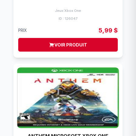
Jeux
/
Xbox One
ID : 126047
5,99 $
PRIX
VOIR PRODUIT