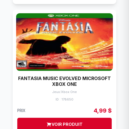
FANTASIA MUSIC EVOLVED MICROSOFT
XBOX ONE
Jeux
/
Xbox One
ID : 178650
4,99 $
PRIX
VOIR PRODUIT