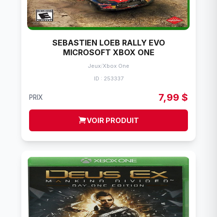
SEBASTIEN LOEB RALLY EVO
MICROSOFT XBOX ONE
Jeux
/
Xbox One
ID : 253337
7,99 $
PRIX
VOIR PRODUIT