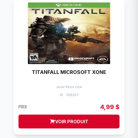
TITANFALL MICROSOFT XONE
Jeux
/
Xbox One
ID : 198557
4,99 $
PRIX
VOIR PRODUIT