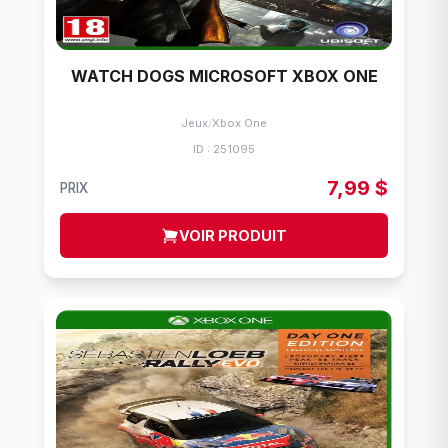
WATCH DOGS MICROSOFT XBOX ONE
Jeux
/
Xbox One
ID : 251095
7,99 $
PRIX
VOIR PRODUIT