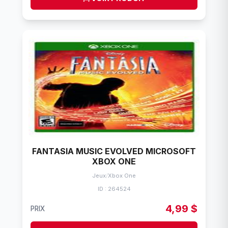
FANTASIA MUSIC EVOLVED MICROSOFT
XBOX ONE
Jeux
/
Xbox One
ID : 264524
4,99 $
PRIX