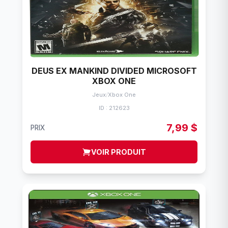
DEUS EX MANKIND DIVIDED MICROSOFT
XBOX ONE
Jeux
/
Xbox One
ID : 212623
7,99 $
PRIX
VOIR PRODUIT