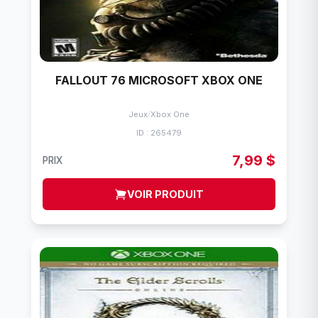
FALLOUT 76 MICROSOFT XBOX ONE
Jeux
/
Xbox One
ID : 265479
7,99 $
PRIX
VOIR PRODUIT