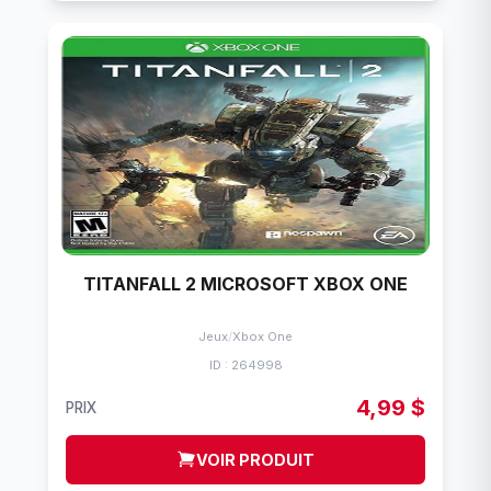
TITANFALL 2 MICROSOFT XBOX ONE
Jeux
/
Xbox One
ID : 264998
4,99 $
PRIX
VOIR PRODUIT