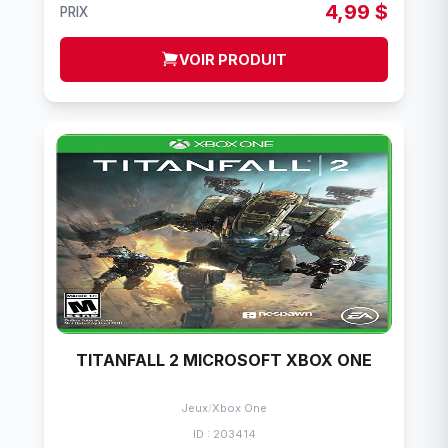
4,99 $
PRIX
VOIR PRODUIT
TITANFALL 2 MICROSOFT XBOX ONE
Jeux
/
Xbox One
ID : 203414