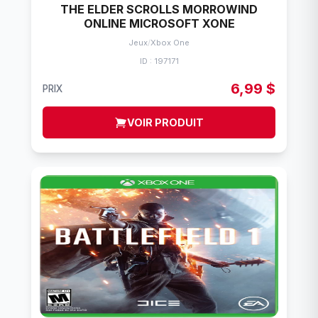
THE ELDER SCROLLS MORROWIND
ONLINE MICROSOFT XONE
Jeux
/
Xbox One
ID : 197171
6,99 $
PRIX
VOIR PRODUIT