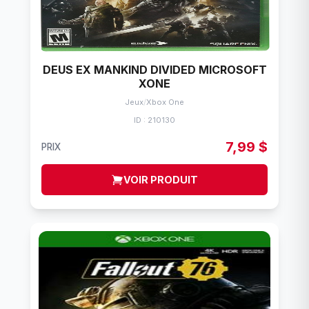
DEUS EX MANKIND DIVIDED MICROSOFT
XONE
Jeux
/
Xbox One
ID : 210130
7,99 $
PRIX
VOIR PRODUIT