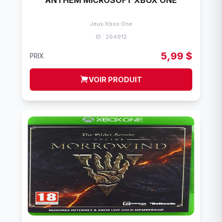
ANTHEM MICROSOFT XBOX ONE
Jeux
/
Xbox One
ID : 264912
5,99 $
PRIX
VOIR PRODUIT