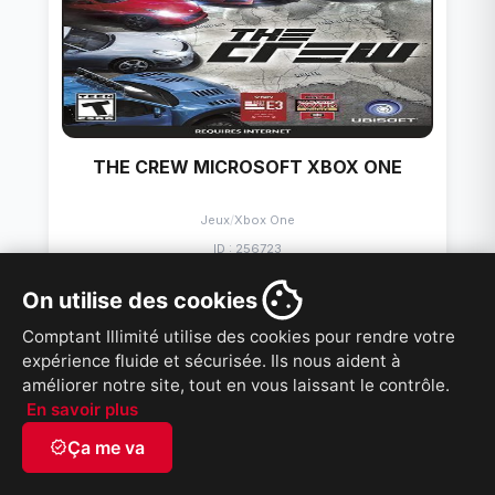
THE CREW MICROSOFT XBOX ONE
Jeux
/
Xbox One
ID : 256723
9,99 $
PRIX
On utilise des cookies
Comptant Illimité utilise des cookies pour rendre votre
VOIR PRODUIT
expérience fluide et sécurisée. Ils nous aident à
améliorer notre site, tout en vous laissant le contrôle.
En savoir plus
verified
Ça me va
French