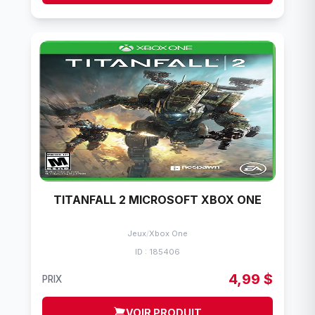
TITANFALL 2 MICROSOFT XBOX ONE
Jeux
/
Xbox One
ID : 185406
4,99 $
PRIX
VOIR PRODUIT